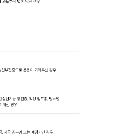
에 과도하게 털이 많은 경우
성신부전증으로 온몸이 가려우신 경우
갑상선기능 항진증, 악성 림프종, 당뇨병
고 계신 경우
금, 자궁 경부염 또는 폐경기인 경우