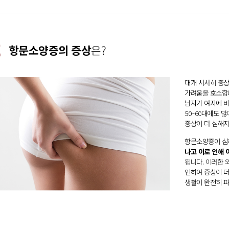
2
항문소양증의 증상
은?
대개 서서히 증
가려움을 호소합니
남자가 여자에 비
50~60대에도 
증상이 더 심해지
항문소양증이 심
나고 이로 인해 
됩니다. 이러한 
인하여 증상이 더
생활이 완전히 파