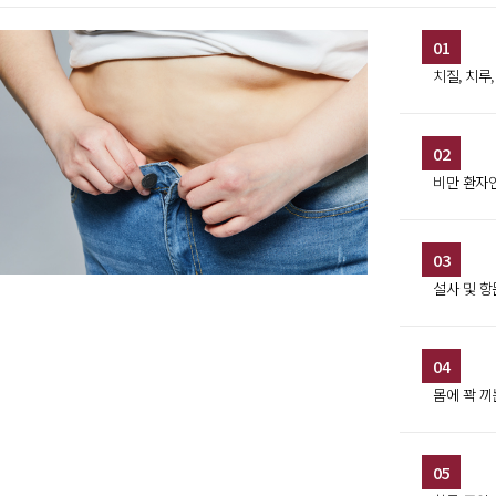
01
치질, 치루
02
비만 환자
03
설사 및 항
04
몸에 꽉 끼
05