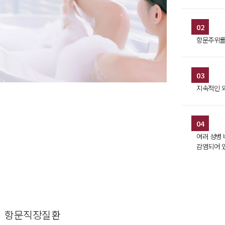
02
항문주위를
03
지속적인 
04
여러 성병 
감염되어 
항문직장질환