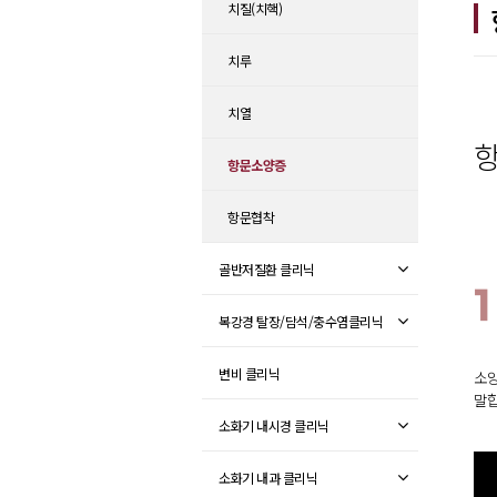
치질(치핵)
치루
치열
항문소양증
항문협착
골반저질환 클리닉
1
복강경 탈장/담석/충수염클리닉
변비 클리닉
소양
말합
소화기 내시경 클리닉
소화기 내과 클리닉