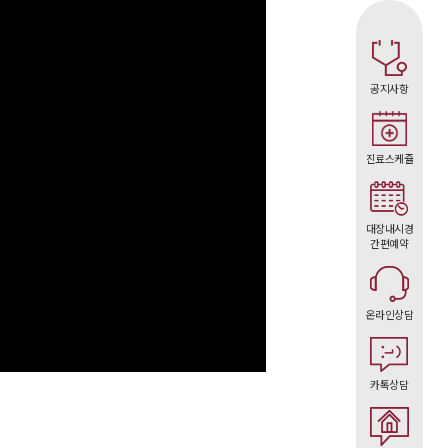
공지사항
진료스케쥴
대장내시경
간편예약
온라인상담
카톡상담