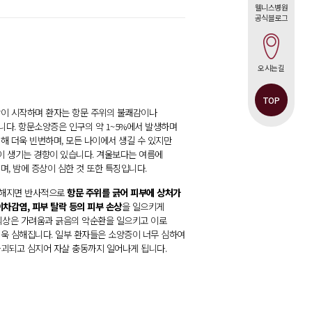
웰니스병원
공식블로그
오시는길
TOP
상이 시작하며 환자는 항문 주위의 불쾌감이나
다. 항문소양증은 인구의 약 1~5%에서 발생하며
해 더욱 빈번하며, 모든 나이에서 생길 수 있지만
많이 생기는 경향이 있습니다. 겨울보다는 여름에
며, 밤에 증상이 심한 것 또한 특징입니다.
해지면 반사적으로
항문 주위를 긁어 피부에 상처가
이차감염, 피부 탈락 등의 피부 손상
을 일으키게
외상은 가려움과 긁음의 악순환을 일으키고 이로
욱 심해집니다. 일부 환자들은 소양증이 너무 심하여
괴되고 심지어 자살 충동까지 일어나게 됩니다.