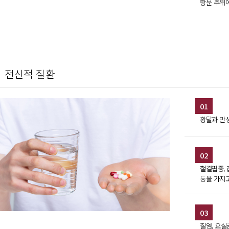
항문 주위
전신적 질환
01
황달과 만
02
철결핍증, 
등을 가지
03
질염, 요실