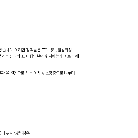
있습니다. 이러한 감각들은 표피박리, 알칼리성
수용기는 진피와 표피 접합부에 위치하는데 이로 인해
 질환)을 원인으로 하는 이차성 소양증으로 나누며
끗이 닦지 않은 경우