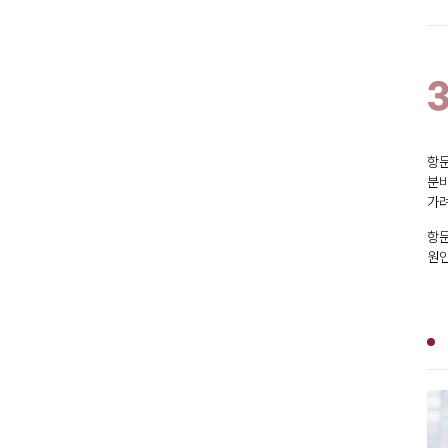
항문
분비
가려
항문
원인