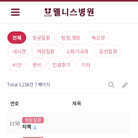
전체
항문질환
탈장,맹장
복강경
내시경
여성질환
소화기내과
일반질환
비만
변비
진료후기
기타
Total 1,218건
7 페이지
번호
제목
항문질환
1158
치핵
1