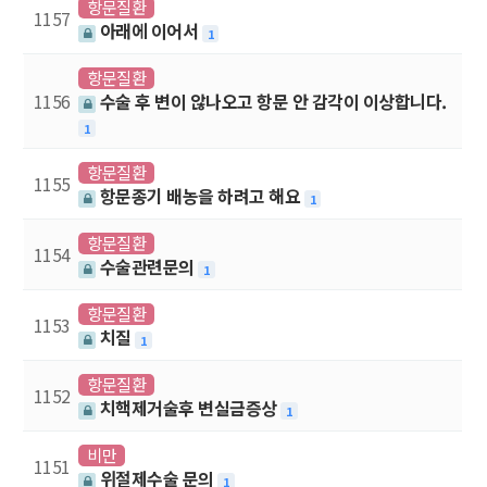
항문질환
1157
아래에 이어서
1
항문질환
1156
수술 후 변이 않나오고 항문 안 감각이 이상합니다.
1
항문질환
1155
항문종기 배농을 하려고 해요
1
항문질환
1154
수술관련문의
1
항문질환
1153
치질
1
항문질환
1152
치핵제거술후 변실금증상
1
비만
1151
위절제수술 문의
1