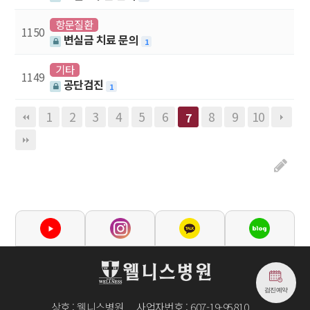
항문질환
1150
변실금 치료 문의
1
기타
1149
공단검진
1
1
2
3
4
5
6
8
9
10
7
검진예약
상호 : 웰니스병원
사업자번호 : 607-19-95810